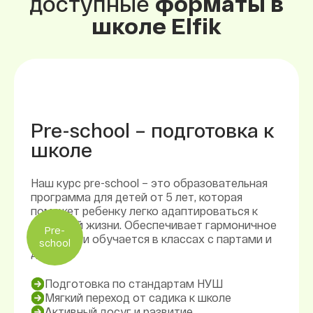
доступные
форматы в
школе Elfik
Pre-school – подготовка к
школе
Наш курс pre-school – это образовательная
программа для детей от 5 лет, которая
поможет ребенку легко адаптироваться к
школьной жизни. Обеспечивает гармоничное
Pre-
развитие и обучается в классах с партами и
school
доской.
Подготовка по стандартам НУШ
Мягкий переход от садика к школе
Активный досуг и развитие