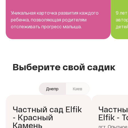
Уникальная карточка развития каждого
9 лет
ребенка, позволяющая родителям
авто
отслеживать прогресс малыша.
детей
Выберите свой садик
Днепр
Киев
Частный сад Elfik
Частны
- Красный
Elfik - 
Камень
дгт. Опытное,