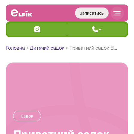
Записатись
Головна
Дитячий садок
Приватний садок Elfik - Робоча
Садок
Приватний садок