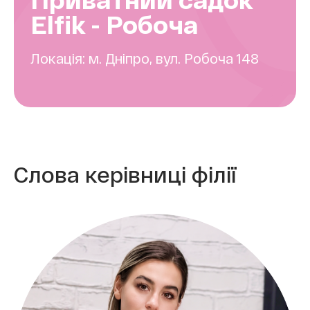
Elfik - Робоча
Локація:
м. Дніпро, вул. Робоча 148
Слова керівниці філії