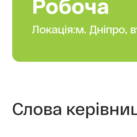
Робоча
Локація:
м. Дніпро, 
Слова керівниці