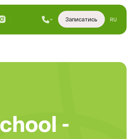
Записатись
RU
chool -