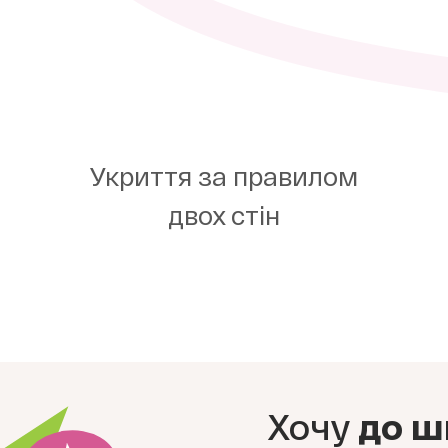
Укриття за правилом
двох стін
Хочу
до ш