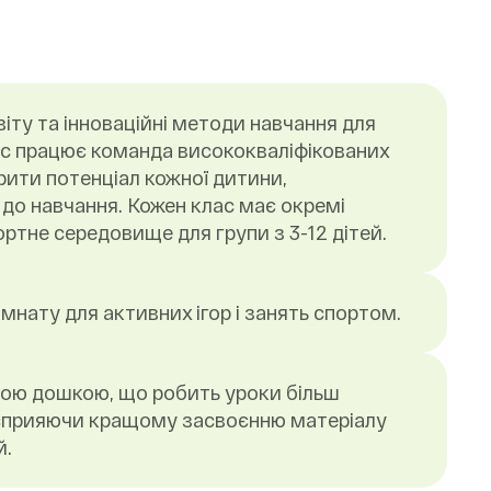
іту та інноваційні методи навчання для
У нас працює команда висококваліфікованих
рити потенціал кожної дитини,
 до навчання. Кожен клас має окремі
тне середовище для групи з 3-12 дітей.
нату для активних ігор і занять спортом.
ною дошкою, що робить уроки більш
сприяючи кращому засвоєнню матеріалу
й.