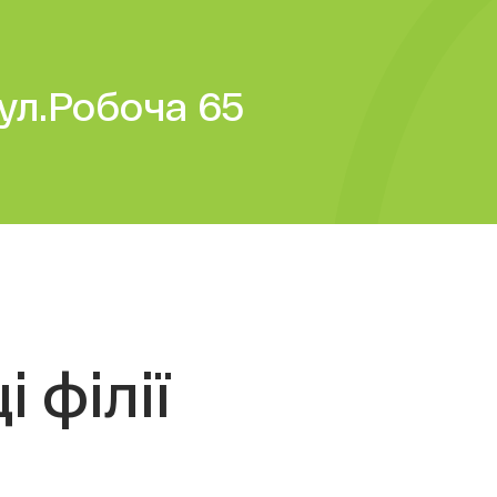
вул.Робоча 65
 філії