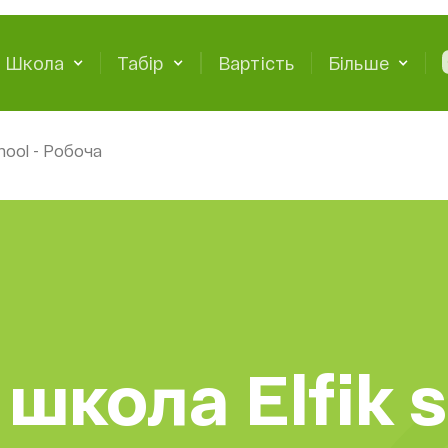
Школа
Табір
Вартість
Більше
hool - Робоча
школа Elfik s