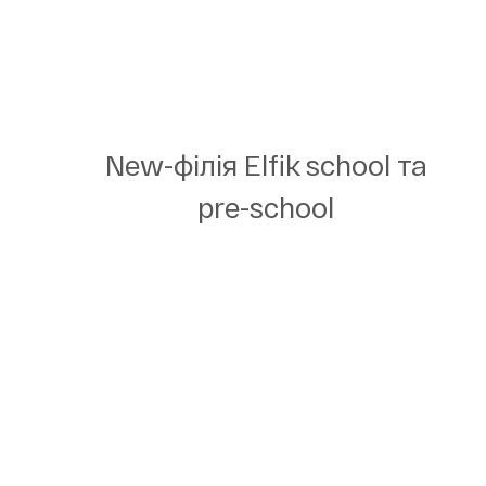
New-філія Elfik school та
pre-school